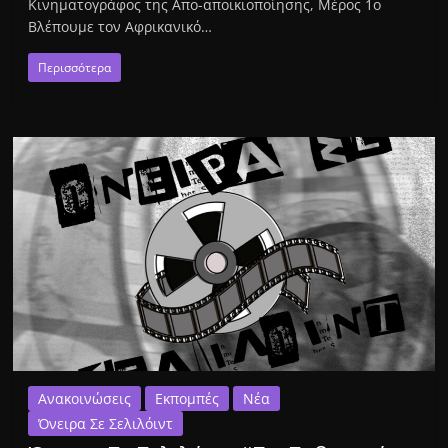
Κινηματογράφος της Απο-αποικιοποίησης, Μέρος 1ο
Βλέπουμε τον Αφρικανικό…
Περισσότερα
Ανακοινώσεις
Εκπομπές
Νέα
Όνειρα Σε Σελιλόιντ