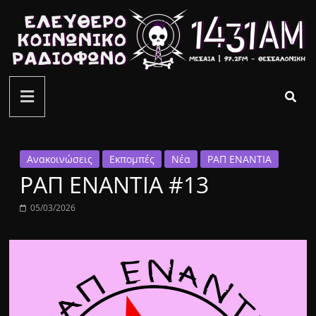
Μετάβαση
σε
περιεχόμενο
ελεύθερο
κοινωνικό
ραδιόφωνο
Ανακοινώσεις
Εκπομπές
Νέα
ΡΑΠ ΕΝΑΝΤΙΑ
ΡΑΠ ΕΝΑΝΤΙΑ #13
1431AM
05/03/2026