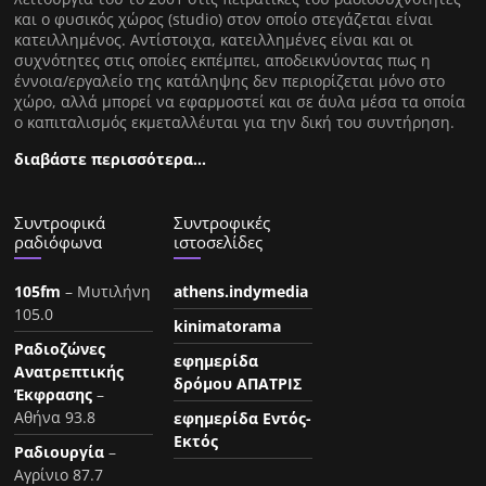
και ο φυσικός χώρος (studio) στον οποίο στεγάζεται είναι
κατειλλημένος. Αντίστοιχα, κατειλλημένες είναι και οι
συχνότητες στις οποίες εκπέμπει, αποδεικνύοντας πως η
έννοια/εργαλείο της κατάληψης δεν περιορίζεται μόνο στο
χώρο, αλλά μπορεί να εφαρμοστεί και σε άυλα μέσα τα οποία
ο καπιταλισμός εκμεταλλέυται για την δική του συντήρηση.
διαβάστε περισσότερα…
Συντροφικά
Συντροφικές
ραδιόφωνα
ιστοσελίδες
105fm
– Μυτιλήνη
athens.indymedia
105.0
kinimatorama
Ραδιοζώνες
εφημερίδα
Ανατρεπτικής
δρόμου ΑΠΑΤΡΙΣ
Έκφρασης
–
Αθήνα 93.8
εφημερίδα Εντός-
Εκτός
Ραδιουργία
–
Αγρίνιο 87.7