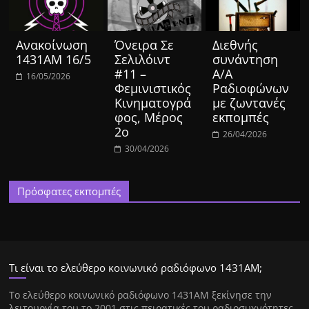
Ανακοίνωση
Όνειρα Σε
Διεθνής
1431ΑΜ 16/5
Σελιλόιντ
συνάντηση
#11 –
Α/Α
16/05/2026
Φεμινιστικός
Ραδιοφώνων
Κινηματογρά
με ζωντανές
φος, Μέρος
εκπομπές
2ο
26/04/2026
30/04/2026
Πρόσφατες εκπομπές
Τι είναι το ελεύθερο κοινωνικό ραδιόφωνο 1431ΑΜ;
Tο ελεύθερο κοινωνικό ραδιόφωνο 1431AM ξεκίνησε την
λειτουργία του το 2001 στις πειρατικές του ραδιοσυχνότητες