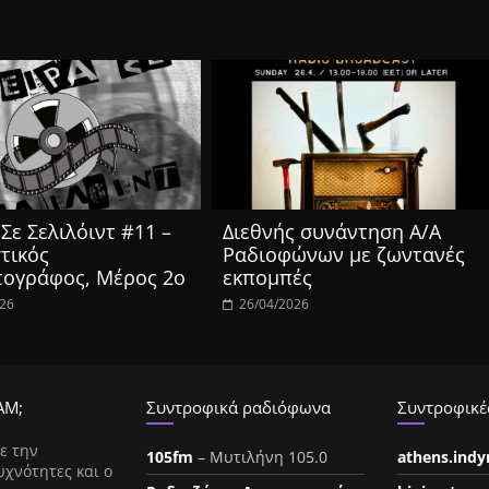
Σε Σελιλόιντ #11 –
Διεθνής συνάντηση Α/Α
τικός
Ραδιοφώνων με ζωντανές
τογράφος, Μέρος 2ο
εκπομπές
026
26/04/2026
ΑΜ;
Συντροφικά ραδιόφωνα
Συντροφικές
ε την
105fm
– Μυτιλήνη 105.0
athens.ind
υχνότητες και ο