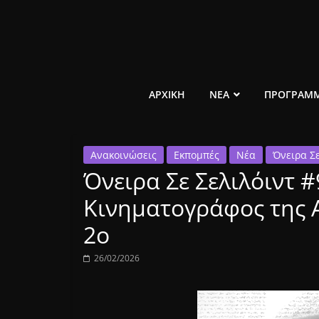
Μετάβαση
σε
περιεχόμενο
ελεύθερο
ΑΡΧΙΚΗ
ΝΕΑ
ΠΡΟΓΡΑΜ
κοινωνικό
Ανακοινώσεις
Εκπομπές
Νέα
Όνειρα Σε
ραδιόφωνο
Όνειρα Σε Σελιλόιντ #
1431AM
Κινηματογράφος της 
2ο
26/02/2026