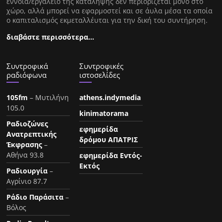
έννοια/εργαλείο της κατάληψης δεν περιορίζεται μόνο στο
χώρο, αλλά μπορεί να εφαρμοστεί και σε άυλα μέσα τα οποία
ο καπιταλισμός εκμεταλλέυται για την δική του συντήρηση.
διαβάστε περισσότερα…
Συντροφικά
Συντροφικές
ραδιόφωνα
ιστοσελίδες
105fm
– Μυτιλήνη
athens.indymedia
105.0
kinimatorama
Ραδιοζώνες
εφημερίδα
Ανατρεπτικής
δρόμου ΑΠΑΤΡΙΣ
Έκφρασης
–
Αθήνα 93.8
εφημερίδα Εντός-
Εκτός
Ραδιουργία
–
Αγρίνιο 87.7
Ράδιο Παράσιτα
–
Βόλος