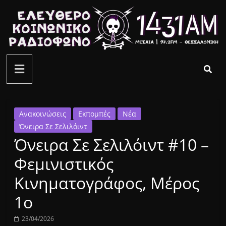
Μετάβαση
σε
περιεχόμενο
ελεύθερο
κοινωνικό
ραδιόφωνο
Ανακοινώσεις
Εκπομπές
Νέα
Όνειρα Σε Σελιλόιντ
1431AM
Όνειρα Σε Σελιλόιντ #10 –
Φεμινιστικός
Κινηματογράφος, Μέρος
1ο
23/04/2026