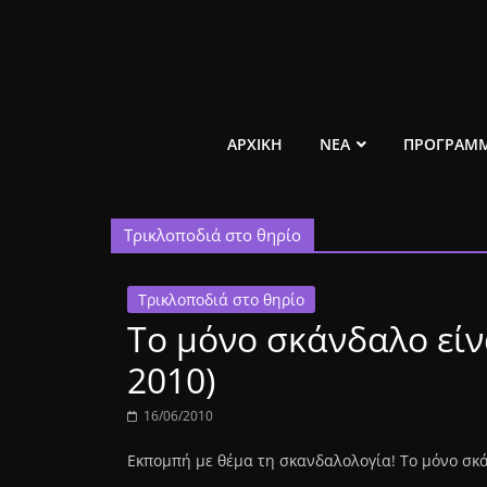
Μετάβαση
σε
περιεχόμενο
ελεύθερο
ΑΡΧΙΚΗ
ΝΕΑ
ΠΡΟΓΡΑΜ
κοινωνικό
Τρικλοποδιά στο θηρίο
ραδιόφωνο
1431AM
Τρικλοποδιά στο θηρίο
Το μόνο σκάνδαλο είνα
2010)
16/06/2010
Εκπομπή με θέμα τη σκανδαλολογία! Το μόνο σκά