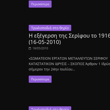
Περισσότερα
Τρικλοποδιά στο θηρίο
Η εξέγερση της Σερίφου το 191
(16-05-2010)
18/05/2010
«ΣΩMATEION EPΓATΩN METAΛΛEYTΩN ΣEPIΦOY
KATAΣTATIKON IΔPYΣIΣ – ΣKOΠOΣ Άρθρον 1 Iδρύε
σήμερον την 24ην Iουλίου…
Περισσότερα
Τρικλοποδιά στο θηρίο