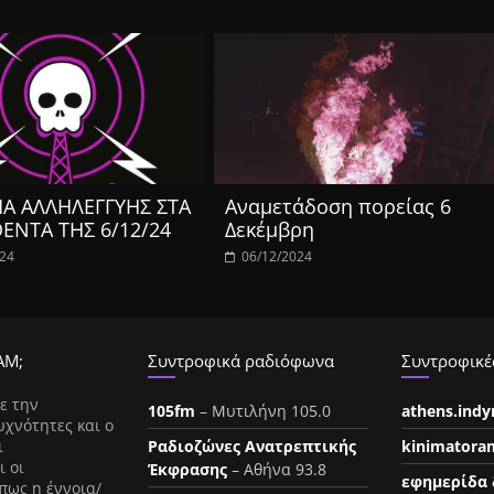
Α ΑΛΛΗΛΕΓΓΥΗΣ ΣΤΑ
Aναμετάδοση πορείας 6
ΕΝΤΑ ΤΗΣ 6/12/24
Δεκέμβρη
024
06/12/2024
ΑΜ;
Συντροφικά ραδιόφωνα
Συντροφικές
ε την
105fm
– Μυτιλήνη 105.0
athens.ind
υχνότητες και ο
ι
Ραδιοζώνες Ανατρεπτικής
kinimatora
ι οι
Έκφρασης
– Αθήνα 93.8
εφημερίδα 
πως η έννοια/