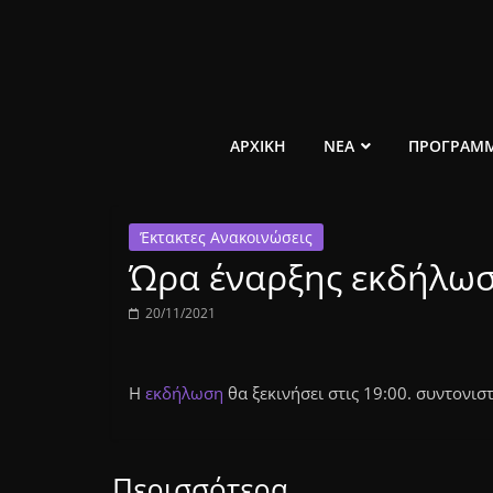
Μετάβαση
σε
περιεχόμενο
ελεύθερο
ΑΡΧΙΚΗ
ΝΕΑ
ΠΡΟΓΡΑΜ
κοινωνικό
Έκτακτες Ανακοινώσεις
ραδιόφωνο
Ώρα έναρξης εκδήλω
1431AM
20/11/2021
Η
εκδήλωση
θα ξεκινήσει στις 19:00. συντονιστ
Περισσότερα...