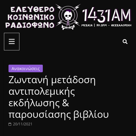
Μετάβαση
σε
περιεχόμενο
ελεύθερο
κοινωνικό
ραδιόφωνο
Ανακοινώσεις
Ζωντανή μετάδοση
1431AM
αντιπολεμικής
εκδήλωσης &
παρουσίασης βιβλίου
20/11/2021