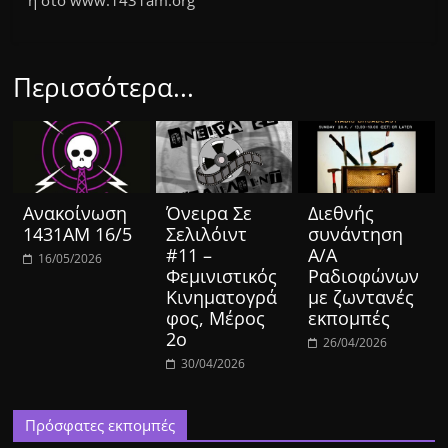
ή στο www.1431am.org
Περισσότερα...
Ανακοίνωση
Όνειρα Σε
Διεθνής
1431ΑΜ 16/5
Σελιλόιντ
συνάντηση
#11 –
Α/Α
16/05/2026
Φεμινιστικός
Ραδιοφώνων
Κινηματογρά
με ζωντανές
φος, Μέρος
εκπομπές
2ο
26/04/2026
30/04/2026
Πρόσφατες εκπομπές