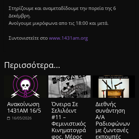
Στηρίζουμε και αναμεταδίδουμε την πορεία της 6
Δεκέμβρη.
Ανοίγουμε μικρόφωνα απο τις 18:00 και μετά.
Συντονιστείτε στο
www.1431am.org
Περισσότερα...
Ανακοίνωση
Όνειρα Σε
Διεθνής
1431ΑΜ 16/5
Σελιλόιντ
συνάντηση
#11 –
Α/Α
16/05/2026
Φεμινιστικός
Ραδιοφώνων
Κινηματογρά
με ζωντανές
φος, Μέρος
εκπομπές