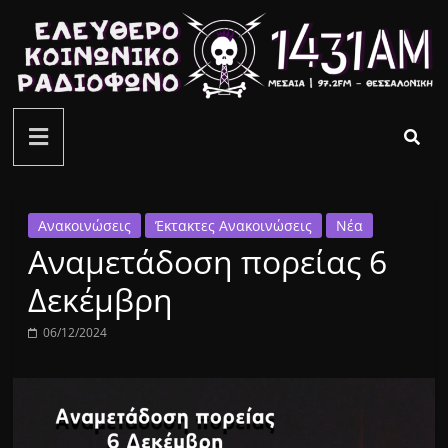
Μετάβαση
σε
περιεχόμενο
ελεύθερο
κοινωνικό
ραδιόφωνο
Ανακοινώσεις
Έκτακτες Ανακοινώσεις
Νέα
Aναμετάδοση πορείας 6
1431AM
Δεκέμβρη
06/12/2024