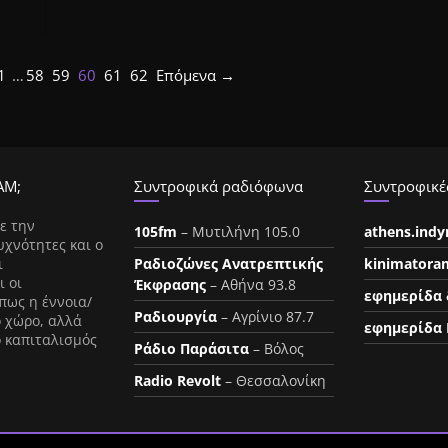
1
…
58
59
60
61
62
Επόμενα →
ΑΜ;
Συντροφικά ραδιόφωνα
Συντροφικές
ε την
105fm
– Μυτιλήνη 105.0
athens.ind
υχνότητες και ο
ι
Ραδιοζώνες Ανατρεπτικής
kinimatora
ι οι
Έκφρασης
– Αθήνα 93.8
εφημερίδα 
πως η έννοια/
Ραδιουργία
– Αγρίνιο 87.7
ο χώρο, αλλά
εφημερίδα 
ο καπιταλισμός
Ράδιο Παράσιτα
– Βόλος
Radio Revolt
– Θεσσαλονίκη