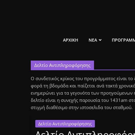
Μετάβαση
σε
περιεχόμενο
ελεύθερο
ΑΡΧΙΚΗ
ΝΕΑ
ΠΡΟΓΡΑΜ
κοινωνικό
Δελτίο Αντιπληροφόρησης
ραδιόφωνο
Ο συνδετικός κρίκος του προγράμματος είναι το
1431AM
φορά τη βδομάδα και παίζεται ανά τακτά χρονικά
ενημερώνει για τα γεγονότα των προηγούμενων η
δελτίο είναι η συνεχής παρουσία του 1431am στ
στιγμή διαθέσιμο στην ιστοσελιδα του σταθμού.
Δελτίο Αντιπληροφόρησης
Δελτίο Αντιπληροφόρη