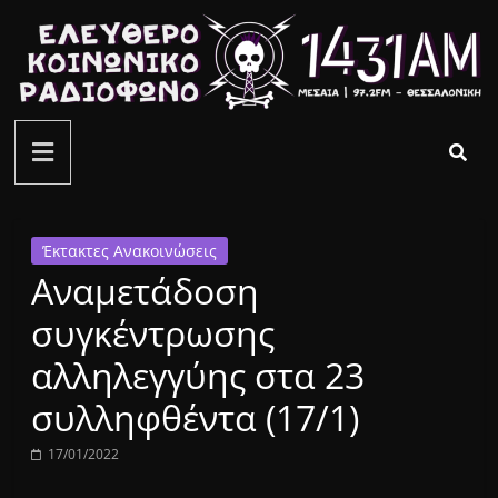
Μετάβαση
σε
περιεχόμενο
ελεύθερο
κοινωνικό
ραδιόφωνο
Έκτακτες Ανακοινώσεις
Αναμετάδοση
1431AM
συγκέντρωσης
αλληλεγγύης στα 23
συλληφθέντα (17/1)
17/01/2022