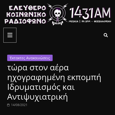
Μετάβαση
σε
περιεχόμενο
ελεύθερο
κοινωνικό
ραδιόφωνο
Έκτακτες Ανακοινώσεις
τώρα στον αέρα
1431AM
ηχογραφημένη εκπομπή
Ιδρυματισμός και
Αντιψυχιατρική
14/08/2021