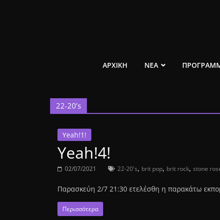
Μετάβαση
σε
περιεχόμενο
ελεύθερο
ΑΡΧΙΚΗ
ΝΕΑ
ΠΡΟΓΡΑΜ
κοινωνικό
22-20’s
ραδιόφωνο
1431AM
Yeah!1!
Yeah!4!
,
,
,
02/07/2021
22-20's
brit pop
brit rock
stone ros
Παρασκεύη 2/7 21:30 ετελέσθη η παρακάτω εκπομπ
Περισσότερα