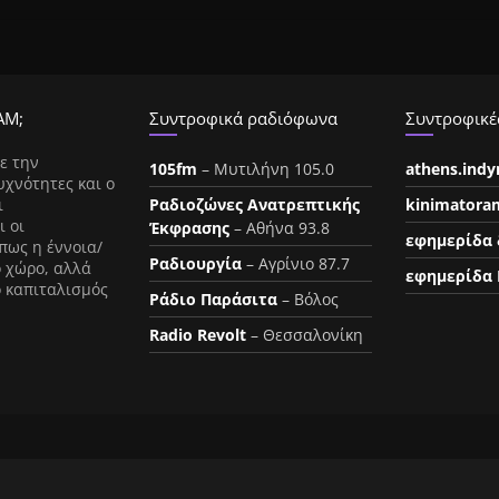
ΑΜ;
Συντροφικά ραδιόφωνα
Συντροφικές
ε την
105fm
– Μυτιλήνη 105.0
athens.ind
υχνότητες και ο
ι
Ραδιοζώνες Ανατρεπτικής
kinimatora
ι οι
Έκφρασης
– Αθήνα 93.8
εφημερίδα 
πως η έννοια/
Ραδιουργία
– Αγρίνιο 87.7
ο χώρο, αλλά
εφημερίδα 
ο καπιταλισμός
Ράδιο Παράσιτα
– Βόλος
Radio Revolt
– Θεσσαλονίκη