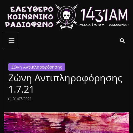
Μετάβαση
σε
περιεχόμενο
ελεύθερο
κοινωνικό
ραδιόφωνο
Ζώνη Αντιπληροφόρησης
Ζώνη Αντιπληροφόρησης
1431AM
1.7.21
01/07/2021