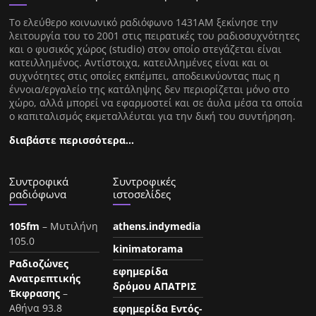
Tο ελεύθερο κοινωνικό ραδιόφωνο 1431AM ξεκίνησε την
λειτουργία του το 2001 στις πειρατικές του ραδιοσυχνότητες
και ο φυσικός χώρος (studio) στον οποίο στεγάζεται είναι
κατειλλημένος. Αντίστοιχα, κατειλλημένες είναι και οι
συχνότητες στις οποίες εκπέμπει, αποδεικνύοντας πως η
έννοια/εργαλείο της κατάληψης δεν περιορίζεται μόνο στο
χώρο, αλλά μπορεί να εφαρμοστεί και σε άυλα μέσα τα οποία
ο καπιταλισμός εκμεταλλέυται για την δική του συντήρηση.
διαβάστε περισσότερα…
Συντροφικά
Συντροφικές
ραδιόφωνα
ιστοσελίδες
105fm
– Μυτιλήνη
athens.indymedia
105.0
kinimatorama
Ραδιοζώνες
εφημερίδα
Ανατρεπτικής
δρόμου ΑΠΑΤΡΙΣ
Έκφρασης
–
Αθήνα 93.8
εφημερίδα Εντός-