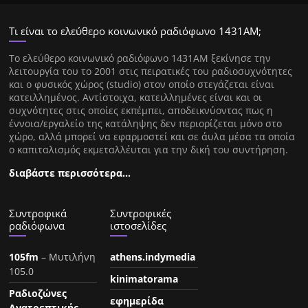
Τι είναι το ελεύθερο κοινωνικό ραδιόφωνο 1431ΑΜ;
Tο ελεύθερο κοινωνικό ραδιόφωνο 1431AM ξεκίνησε την
λειτουργία του το 2001 στις πειρατικές του ραδιοσυχνότητες
και ο φυσικός χώρος (studio) στον οποίο στεγάζεται είναι
κατειλλημένος. Αντίστοιχα, κατειλλημένες είναι και οι
συχνότητες στις οποίες εκπέμπει, αποδεικνύοντας πως η
έννοια/εργαλείο της κατάληψης δεν περιορίζεται μόνο στο
χώρο, αλλά μπορεί να εφαρμοστεί και σε άυλα μέσα τα οποία
ο καπιταλισμός εκμεταλλέυται για την δική του συντήρηση.
διαβάστε περισσότερα…
Συντροφικά
Συντροφικές
ραδιόφωνα
ιστοσελίδες
105fm
– Μυτιλήνη
athens.indymedia
105.0
kinimatorama
Ραδιοζώνες
εφημερίδα
Ανατρεπτικής