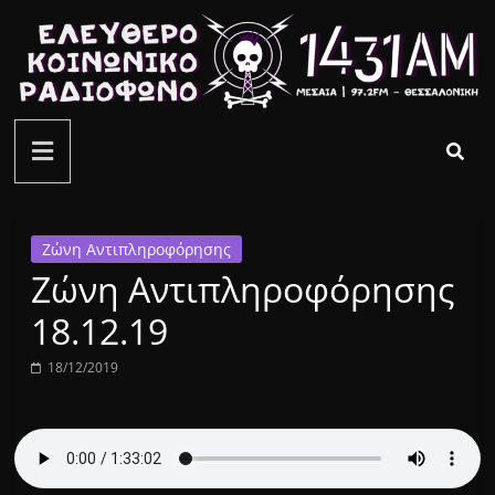
Μετάβαση
σε
περιεχόμενο
ελεύθερο
κοινωνικό
ραδιόφωνο
Ζώνη Αντιπληροφόρησης
Zώνη Αντιπληροφόρησης
1431AM
18.12.19
18/12/2019