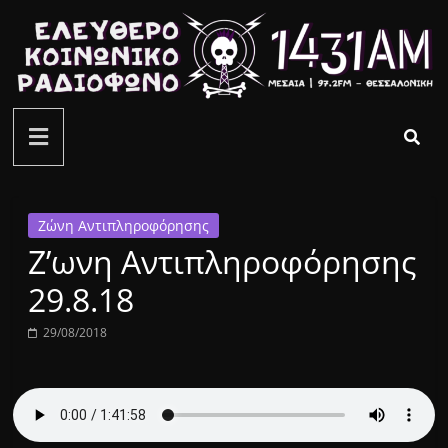
Μετάβαση
σε
περιεχόμενο
ελεύθερο
κοινωνικό
ραδιόφωνο
Ζώνη Αντιπληροφόρησης
Ζ’ωνη Αντιπληροφόρησης
1431AM
29.8.18
29/08/2018