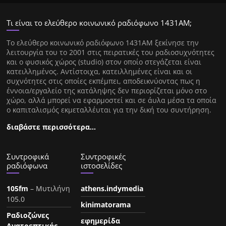
Τι είναι το ελεύθερο κοινωνικό ραδιόφωνο 1431ΑΜ;
Tο ελεύθερο κοινωνικό ραδιόφωνο 1431AM ξεκίνησε την
λειτουργία του το 2001 στις πειρατικές του ραδιοσυχνότητες
και ο φυσικός χώρος (studio) στον οποίο στεγάζεται είναι
κατειλλημένος. Αντίστοιχα, κατειλλημένες είναι και οι
συχνότητες στις οποίες εκπέμπει, αποδεικνύοντας πως η
έννοια/εργαλείο της κατάληψης δεν περιορίζεται μόνο στο
χώρο, αλλά μπορεί να εφαρμοστεί και σε άυλα μέσα τα οποία
ο καπιταλισμός εκμεταλλέυται για την δική του συντήρηση.
διαβάστε περισσότερα…
Συντροφικά
Συντροφικές
ραδιόφωνα
ιστοσελίδες
105fm
– Μυτιλήνη
athens.indymedia
105.0
kinimatorama
Ραδιοζώνες
εφημερίδα
Ανατρεπτικής