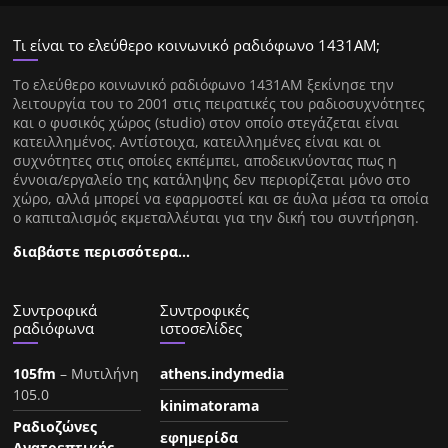
Τι είναι το ελεύθερο κοινωνικό ραδιόφωνο 1431ΑΜ;
Tο ελεύθερο κοινωνικό ραδιόφωνο 1431AM ξεκίνησε την
λειτουργία του το 2001 στις πειρατικές του ραδιοσυχνότητες
και ο φυσικός χώρος (studio) στον οποίο στεγάζεται είναι
κατειλλημένος. Αντίστοιχα, κατειλλημένες είναι και οι
συχνότητες στις οποίες εκπέμπει, αποδεικνύοντας πως η
έννοια/εργαλείο της κατάληψης δεν περιορίζεται μόνο στο
χώρο, αλλά μπορεί να εφαρμοστεί και σε άυλα μέσα τα οποία
ο καπιταλισμός εκμεταλλέυται για την δική του συντήρηση.
διαβάστε περισσότερα…
Συντροφικά
Συντροφικές
ραδιόφωνα
ιστοσελίδες
105fm
– Μυτιλήνη
athens.indymedia
105.0
kinimatorama
Ραδιοζώνες
εφημερίδα
Ανατρεπτικής