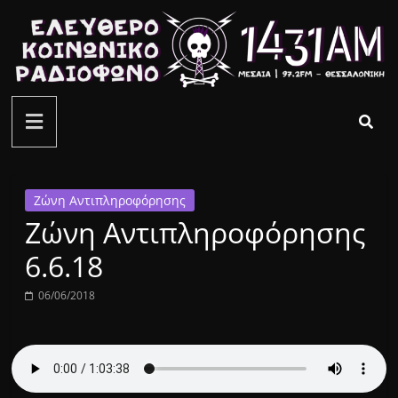
Μετάβαση
σε
περιεχόμενο
ελεύθερο
κοινωνικό
ραδιόφωνο
Ζώνη Αντιπληροφόρησης
Ζώνη Αντιπληροφόρησης
1431AM
6.6.18
06/06/2018