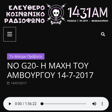
Μετάβαση
σε
περιεχόμενο
ελεύθερο
κοινωνικό
ραδιόφωνο
Το Μαύρο Πρόβατο
NO G20- H ΜΑΧΗ ΤΟΥ
1431AM
ΑΜΒΟΥΡΓΟΥ 14-7-2017
14/07/2017