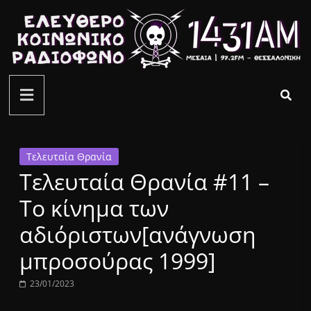
Μετάβαση
σε
περιεχόμενο
ελεύθερο
κοινωνικό
ραδιόφωνο
Τελευταία Θρανία
Τελευταία Θρανία #11 –
1431AM
Το κίνημα των
αδιόριστων[ανάγνωση
μπροσούρας 1999]
23/01/2023