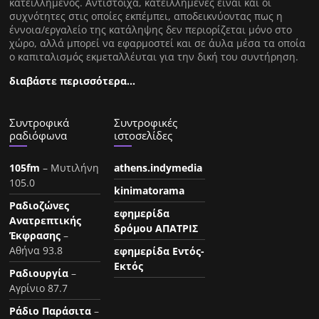
κατειλλημένος. Αντίστοιχα, κατειλλημένες είναι και οι
συχνότητες στις οποίες εκπέμπει, αποδεικνύοντας πως η
έννοια/εργαλείο της κατάληψης δεν περιορίζεται μόνο στο
χώρο, αλλά μπορεί να εφαρμοστεί και σε άυλα μέσα τα οποία
ο καπιταλισμός εκμεταλλέυται για την δική του συντήρηση.
διαβάστε περισσότερα…
Συντροφικά
Συντροφικές
ραδιόφωνα
ιστοσελίδες
105fm
– Μυτιλήνη
athens.indymedia
105.0
kinimatorama
Ραδιοζώνες
εφημερίδα
Ανατρεπτικής
δρόμου ΑΠΑΤΡΙΣ
Έκφρασης
–
Αθήνα 93.8
εφημερίδα Εντός-
Εκτός
Ραδιουργία
–
Αγρίνιο 87.7
Ράδιο Παράσιτα
–