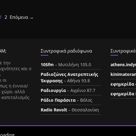
1
2
Επόμενα →
ΑΜ;
Συντροφικά ραδιόφωνα
Συντροφικές
ε την
105fm
– Μυτιλήνη 105.0
athens.ind
υχνότητες και ο
ι
Ραδιοζώνες Ανατρεπτικής
kinimatora
ι οι
Έκφρασης
– Αθήνα 93.8
εφημερίδα 
πως η έννοια/
Ραδιουργία
– Αγρίνιο 87.7
ο χώρο, αλλά
εφημερίδα 
ο καπιταλισμός
Ράδιο Παράσιτα
– Βόλος
Radio Revolt
– Θεσσαλονίκη
oading...