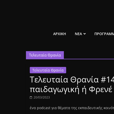
Μετάβαση
σε
περιεχόμενο
ελεύθερο
ΑΡΧΙΚΗ
ΝΕΑ
ΠΡΟΓΡΑΜ
κοινωνικό
Τελευταία Θρανία
ραδιόφωνο
1431AM
Τελευταία Θρανία
Τελευταία Θρανία #14
παιδαγωγική ή Φρενέ 
20/03/2023
ένα podcast για θέματα της εκπαιδευτικής κοιν