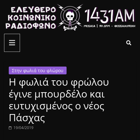
Μετάβαση
σε
περιεχόμενο
ελεύθερο
κοινωνικό
ραδιόφωνο
Στην φωλιά του φλώρου
Η φωλιά του φρώλου
1431AM
έγινε μπουρδέλο και
ευτυχισμένος ο νέος
Πάσχας
19/04/2019