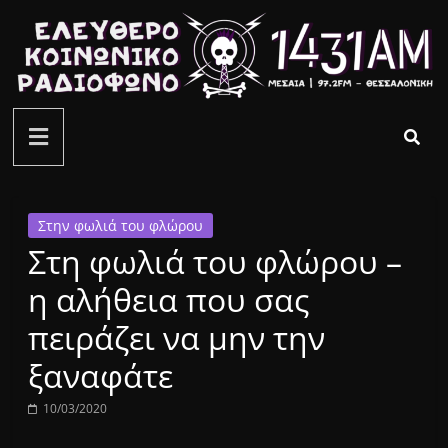
Μετάβαση
σε
περιεχόμενο
ελεύθερο
κοινωνικό
ραδιόφωνο
Στην φωλιά του φλώρου
Στη φωλιά του φλώρου –
1431AM
η αλήθεια που σας
πειράζει να μην την
ξαναφάτε
10/03/2020