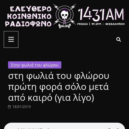
Μετάβαση
σε
περιεχόμενο
ελεύθερο
κοινωνικό
ραδιόφωνο
Στην φωλιά του φλώρου
στη φωλιά του φλώρου
1431AM
πρώτη φορά σόλο μετά
από καιρό (για λίγο)
18/01/2019