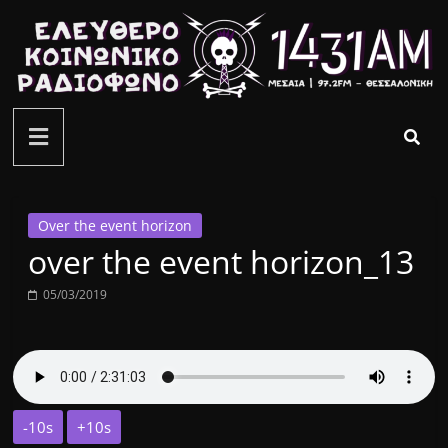
Μετάβαση
σε
περιεχόμενο
ελεύθερο
κοινωνικό
ραδιόφωνο
Over the event horizon
over the event horizon_13
1431AM
05/03/2019
-10s
+10s