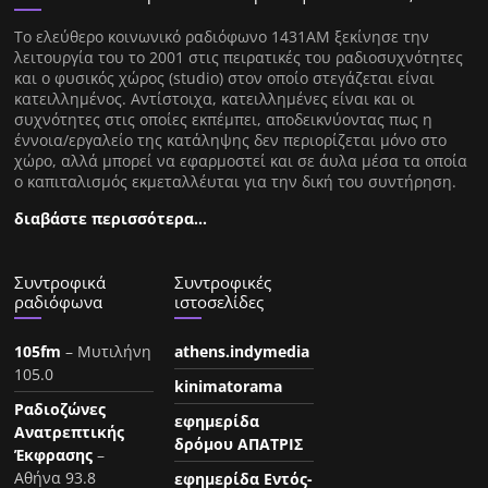
Tο ελεύθερο κοινωνικό ραδιόφωνο 1431AM ξεκίνησε την
λειτουργία του το 2001 στις πειρατικές του ραδιοσυχνότητες
και ο φυσικός χώρος (studio) στον οποίο στεγάζεται είναι
κατειλλημένος. Αντίστοιχα, κατειλλημένες είναι και οι
συχνότητες στις οποίες εκπέμπει, αποδεικνύοντας πως η
έννοια/εργαλείο της κατάληψης δεν περιορίζεται μόνο στο
χώρο, αλλά μπορεί να εφαρμοστεί και σε άυλα μέσα τα οποία
ο καπιταλισμός εκμεταλλέυται για την δική του συντήρηση.
διαβάστε περισσότερα…
Συντροφικά
Συντροφικές
ραδιόφωνα
ιστοσελίδες
105fm
– Μυτιλήνη
athens.indymedia
105.0
kinimatorama
Ραδιοζώνες
εφημερίδα
Ανατρεπτικής
δρόμου ΑΠΑΤΡΙΣ
Έκφρασης
–
Αθήνα 93.8
εφημερίδα Εντός-