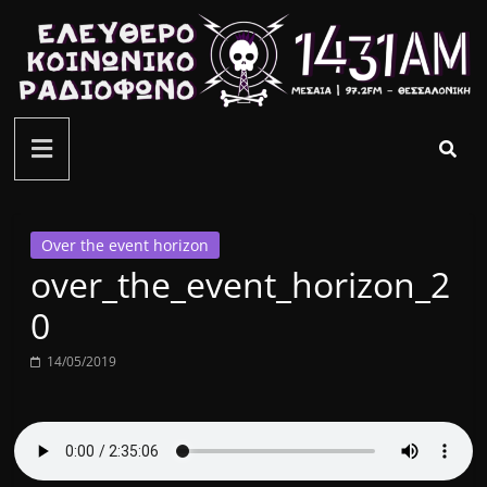
Μετάβαση
σε
περιεχόμενο
ελεύθερο
κοινωνικό
ραδιόφωνο
Over the event horizon
over_the_event_horizon_2
1431AM
0
14/05/2019