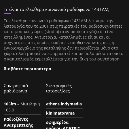
Τι είναι το ελεύθερο κοινωνικό ραδιόφωνο 1431ΑΜ;
Tο ελεύθερο κοινωνικό ραδιόφωνο 1431AM ξεκίνησε την
λειτουργία του το 2001 στις πειρατικές του ραδιοσυχνότητες
και ο φυσικός χώρος (studio) στον οποίο στεγάζεται είναι
κατειλλημένος. Αντίστοιχα, κατειλλημένες είναι και οι
συχνότητες στις οποίες εκπέμπει, αποδεικνύοντας πως η
έννοια/εργαλείο της κατάληψης δεν περιορίζεται μόνο στο
χώρο, αλλά μπορεί να εφαρμοστεί και σε άυλα μέσα τα οποία
ο καπιταλισμός εκμεταλλέυται για την δική του συντήρηση.
διαβάστε περισσότερα…
Συντροφικά
Συντροφικές
ραδιόφωνα
ιστοσελίδες
105fm
– Μυτιλήνη
athens.indymedia
105.0
kinimatorama
Ραδιοζώνες
εφημερίδα
Ανατρεπτικής
δρόμου ΑΠΑΤΡΙΣ