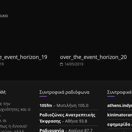
λικα
e_event_horizon_19
over_the_event_horizon_20
019
14/05/2019
ΑΜ;
Συντροφικά ραδιόφωνα
Συντροφικές
ε την
105fm
– Μυτιλήνη 105.0
athens.ind
υχνότητες και ο
ι
Ραδιοζώνες Ανατρεπτικής
kinimatora
ι οι
Έκφρασης
– Αθήνα 93.8
εφημερίδα 
πως η έννοια/
Ραδιουργία
– Αγρίνιο 87.7
ο χώρο, αλλά