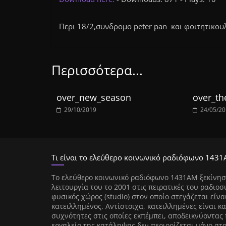
Περι 18/2,συνδρομο peter pan και φοιτητικου
Περισσότερα...
over_new_season
over_th
29/10/2019
24/05/2
Τι είναι το ελεύθερο κοινωνικό ραδιόφωνο 1431
Tο ελεύθερο κοινωνικό ραδιόφωνο 1431AM ξεκίνησ
λειτουργία του το 2001 στις πειρατικές του ραδιοσ
φυσικός χώρος (studio) στον οποίο στεγάζεται είνα
κατειλλημένος. Αντίστοιχα, κατειλλημένες είναι κα
συχνότητες στις οποίες εκπέμπει, αποδεικνύοντας 
εργαλείο της κατάληψης δεν περιορίζεται μόνο στ