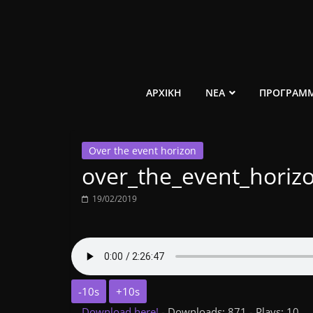
Μετάβαση
σε
περιεχόμενο
ελεύθερο
ΑΡΧΙΚΗ
ΝΕΑ
ΠΡΟΓΡΑΜ
κοινωνικό
Over the event horizon
ραδιόφωνο
over_the_event_horiz
1431AM
19/02/2019
-10s
+10s
Download here!
- Downloads: 871 - Plays: 10