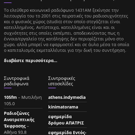
Tο ελεύθερο κοινωνικό ραδιόφωνο 1431AM ξεκίνησε την
λειτουργία του το 2001 στις πειρατικές του ραδιοσυχνότητες
και ο φυσικός χώρος (studio) στον οποίο στεγάζεται είναι
κατειλλημένος. Αντίστοιχα, κατειλλημένες είναι και οι
συχνότητες στις οποίες εκπέμπει, αποδεικνύοντας πως η
έννοια/εργαλείο της κατάληψης δεν περιορίζεται μόνο στο
χώρο, αλλά μπορεί να εφαρμοστεί και σε άυλα μέσα τα οποία
ο καπιταλισμός εκμεταλλέυται για την δική του συντήρηση.
διαβάστε περισσότερα…
Συντροφικά
Συντροφικές
ραδιόφωνα
ιστοσελίδες
105fm
– Μυτιλήνη
athens.indymedia
105.0
kinimatorama
Ραδιοζώνες
εφημερίδα
Ανατρεπτικής
δρόμου ΑΠΑΤΡΙΣ
Έκφρασης
–
Αθήνα 93.8
εφημερίδα Εντός-