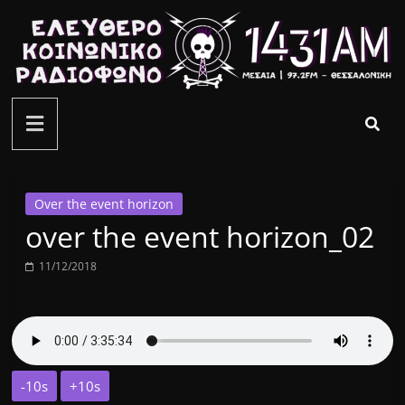
Μετάβαση
σε
περιεχόμενο
ελεύθερο
κοινωνικό
ραδιόφωνο
Over the event horizon
over the event horizon_02
1431AM
11/12/2018
-10s
+10s