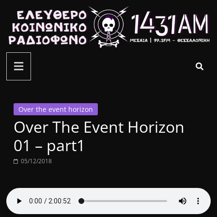
Μετάβαση
σε
περιεχόμενο
ελεύθερο
κοινωνικό
ραδιόφωνο
Over the event horizon
Over The Event Horizon
1431AM
01 – part1
05/12/2018