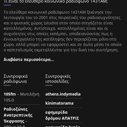
Τι είναι το ελεύθερο κοινωνικό ραδιόφωνο 1431ΑΜ;
Tο ελεύθερο κοινωνικό ραδιόφωνο 1431AM ξεκίνησε την
λειτουργία του το 2001 στις πειρατικές του ραδιοσυχνότητες
και ο φυσικός χώρος (studio) στον οποίο στεγάζεται είναι
κατειλλημένος. Αντίστοιχα, κατειλλημένες είναι και οι
συχνότητες στις οποίες εκπέμπει, αποδεικνύοντας πως η
έννοια/εργαλείο της κατάληψης δεν περιορίζεται μόνο στο
χώρο, αλλά μπορεί να εφαρμοστεί και σε άυλα μέσα τα οποία
ο καπιταλισμός εκμεταλλέυται για την δική του συντήρηση.
διαβάστε περισσότερα…
Συντροφικά
Συντροφικές
ραδιόφωνα
ιστοσελίδες
105fm
– Μυτιλήνη
athens.indymedia
105.0
kinimatorama
Ραδιοζώνες
εφημερίδα
Ανατρεπτικής
δρόμου ΑΠΑΤΡΙΣ
Έκφρασης
–
Αθήνα 93.8