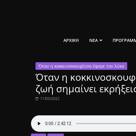
Μετάβαση
σε
περιεχόμενο
ελεύθερο
ΑΡΧΙΚΗ
ΝΕΑ
ΠΡΟΓΡΑΜ
κοινωνικό
Όταν η κοκκινοσκουφίτσα έφαγε τον λύκο
ραδιόφωνο
Όταν η κοκκινοσκουφί
1431AM
ζωή σημαίνει εκρήξει
11/03/2022