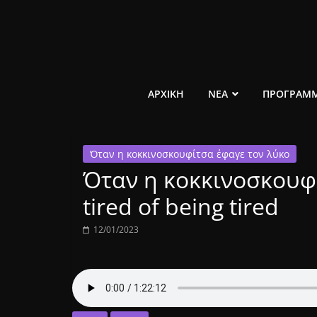
Μετάβαση
σε
περιεχόμενο
ελεύθερο
ΑΡΧΙΚΗ
ΝΕΑ
ΠΡΟΓΡΑΜ
κοινωνικό
Όταν η κοκκινοσκουφίτσα έφαγε τον λύκο
ραδιόφωνο
Όταν η κοκκινοσκουφί
1431AM
tired of being tired
12/01/2023