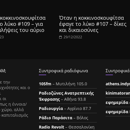
 κοκκινοσκουφίτσα
Όταν η κοκκινοσκουφίτσα
ο λύκο #109 – για
έφαγε το λύκο #107 – δίκες
αλήψεις του αύριο
και δικαιοσύνες
023
29/12/2022
ΑΜ;
Συντροφικά ραδιόφωνα
Συντροφικές
ε την
105fm
– Μυτιλήνη 105.0
athens.ind
υχνότητες και ο
ι
Ραδιοζώνες Ανατρεπτικής
kinimatora
ι οι
Έκφρασης
– Αθήνα 93.8
εφημερίδα 
πως η έννοια/
Ραδιουργία
– Αγρίνιο 87.7
ο χώρο, αλλά
εφημερίδα 
ο καπιταλισμός
Ράδιο Παράσιτα
– Βόλος
Radio Revolt
– Θεσσαλονίκη