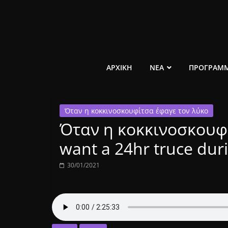
Μετάβαση
σε
περιεχόμενο
ελεύθερο
ΑΡΧΙΚΗ
ΝΕΑ
ΠΡΟΓΡΑΜ
κοινωνικό
Όταν η κοκκινοσκουφίτσα έφαγε τον λύκο
ραδιόφωνο
Όταν η κοκκινοσκουφί
1431AM
want a 24hr truce duri
30/01/2021