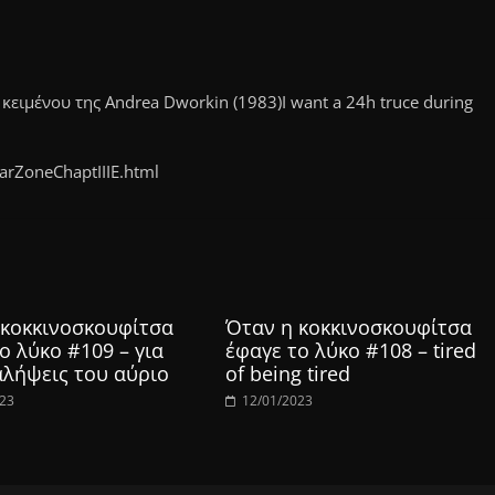
ιμένου της Andrea Dworkin (1983)I want a 24h truce during
rZoneChaptIIIE.html
 κοκκινοσκουφίτσα
Όταν η κοκκινοσκουφίτσα
ο λύκο #109 – για
έφαγε το λύκο #108 – tired
αλήψεις του αύριο
of being tired
023
12/01/2023