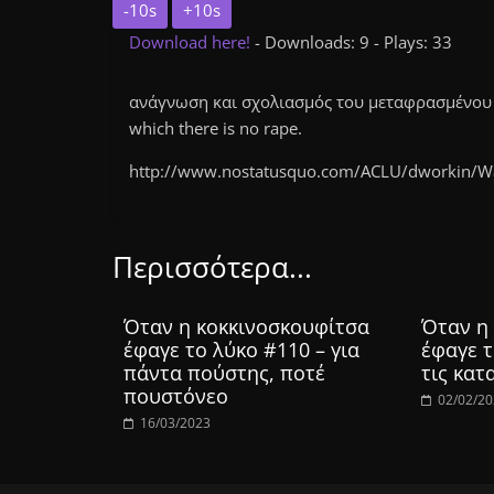
-10s
+10s
Download here!
- Downloads: 9 - Plays: 33
ανάγνωση και σχολιασμός του μεταφρασμένου κε
which there is no rape.
http://www.nostatusquo.com/ACLU/dworkin/Wa
Περισσότερα...
Όταν η κοκκινοσκουφίτσα
Όταν η
έφαγε το λύκο #110 – για
έφαγε τ
πάντα πούστης, ποτέ
τις κατ
πουστόνεο
02/02/2
16/03/2023