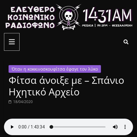
Μετάβαση
σε
περιεχόμενο
ελεύθερο
κοινωνικό
ραδιόφωνο
Όταν η κοκκινοσκουφίτσα έφαγε τον λύκο
Φίτσα άνοιξε με – Σπάνιο
1431AM
Ηχητικό Αρχείο
18/04/2020