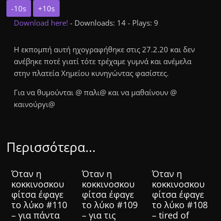
-10s
+10s
Download here!
- Downloads: 14 - Plays: 9
Η εκπομπή αυτή ηχογραφήθηκε στις 27.2.20 και δεν
ανέβηκε ποτέ γιατί τότε τρέχαμε γυμνά και ανέμελα
στην πλατεία Χημείου κυνηγώντας φασίστες.
Για να θυμούνται @ παλι@ και να μαθαίνουν @
καινούργι@
Περισσότερα...
Όταν η
Όταν η
Όταν η
κοκκινοσκου
κοκκινοσκου
κοκκινοσκου
φίτσα έφαγε
φίτσα έφαγε
φίτσα έφαγε
το λύκο #110
το λύκο #109
το λύκο #108
– για πάντα
– για τις
– tired of