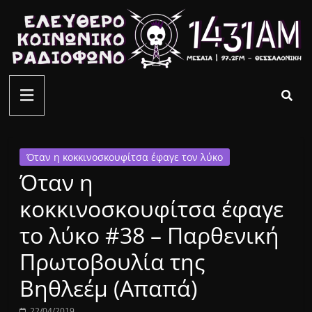
Μετάβαση
σε
περιεχόμενο
ελεύθερο
κοινωνικό
ραδιόφωνο
Όταν η κοκκινοσκουφίτσα έφαγε τον λύκο
Όταν η
1431AM
κοκκινοσκουφίτσα έφαγε
το λύκο #38 – Παρθενική
Πρωτοβουλία της
Βηθλεέμ (Απαπά)
22/04/2019