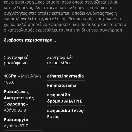
και ο φυσικός χώρος (studio) στον οποίο στεγάζεται είναι
κατειλλημένος. Αντίστοιχα, κατειλλημένες είναι και οι
συχνότητες στις οποίες εκπέμπει, αποδεικνύοντας πως η
έννοια/εργαλείο της κατάληψης δεν περιορίζεται μόνο στο
χώρο, αλλά μπορεί να εφαρμοστεί και σε άυλα μέσα τα οποία
ο καπιταλισμός εκμεταλλέυται για την δική του συντήρηση.
διαβάστε περισσότερα…
Συντροφικά
Συντροφικές
ραδιόφωνα
ιστοσελίδες
105fm
– Μυτιλήνη
athens.indymedia
105.0
kinimatorama
Ραδιοζώνες
εφημερίδα
Ανατρεπτικής
δρόμου ΑΠΑΤΡΙΣ
Έκφρασης
–
Αθήνα 93.8
εφημερίδα Εντός-
Εκτός
Ραδιουργία
–
Αγρίνιο 87.7