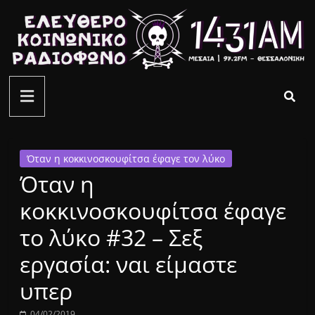
Μετάβαση
σε
περιεχόμενο
ελεύθερο
κοινωνικό
ραδιόφωνο
Όταν η κοκκινοσκουφίτσα έφαγε τον λύκο
Όταν η
1431AM
κοκκινοσκουφίτσα έφαγε
το λύκο #32 – Σεξ
εργασία: ναι είμαστε
υπερ
04/02/2019