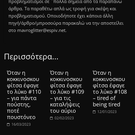
προβληματισμοί σε ΄πολλά σημεία από τα παραπάνω
άρθρα. Τα παραθέτω απλά ως τροφή για σκέψη και
προβληματισμού. Οποιοδήποτε έχει κάποια άλλη
πηγή/άρθρο/μπροσούρα παρακαλώ να την αποστείλει
στο mavroglitter@espiv.net.
Περισσότερα...
Όταν η
Όταν η
Όταν η
κοκκινοσκου
κοκκινοσκου
κοκκινοσκου
φίτσα έφαγε
φίτσα έφαγε
φίτσα έφαγε
το λύκο #110
το λύκο #109
το λύκο #108
– για πάντα
– για τις
– tired of
πούστης,
καταλήψεις
being tired
ποτέ
του αύριο
12/01/2023
πουστόνεο
02/02/2023
16/03/2023