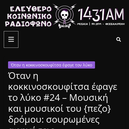
Μετάβαση
σε
περιεχόμενο
ελεύθερο
κοινωνικό
ραδιόφωνο
Όταν η κοκκινοσκουφίτσα έφαγε τον λύκο
Όταν η
1431AM
κοκκινοσκουφίτσα έφαγε
το λύκο #24 – Μουσική
και μουσικοί του {πεζο}
δρόμου: σουρωμένες