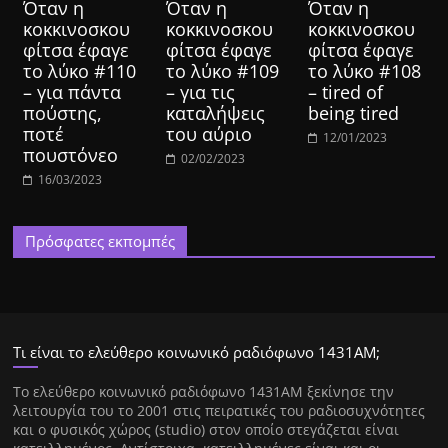
Όταν η
Όταν η
Όταν η
κοκκινοσκου
κοκκινοσκου
κοκκινοσκου
φίτσα έφαγε
φίτσα έφαγε
φίτσα έφαγε
το λύκο #110
το λύκο #109
το λύκο #108
– για πάντα
– για τις
– tired of
πούστης,
καταλήψεις
being tired
ποτέ
του αύριο
12/01/2023
πουστόνεο
02/02/2023
16/03/2023
Πρόσφατες εκπομπές
Τι είναι το ελεύθερο κοινωνικό ραδιόφωνο 1431ΑΜ;
Tο ελεύθερο κοινωνικό ραδιόφωνο 1431AM ξεκίνησε την
λειτουργία του το 2001 στις πειρατικές του ραδιοσυχνότητες
και ο φυσικός χώρος (studio) στον οποίο στεγάζεται είναι