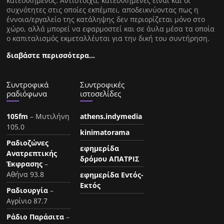
κατειλλημένος. Αντίστοιχα, κατειλλημένες είναι και οι
συχνότητες στις οποίες εκπέμπει, αποδεικνύοντας πως η
έννοια/εργαλείο της κατάληψης δεν περιορίζεται μόνο στο
χώρο, αλλά μπορεί να εφαρμοστεί και σε άυλα μέσα τα οποία
ο καπιταλισμός εκμεταλλέυται για την δική του συντήρηση.
διαβάστε περισσότερα…
Συντροφικά
Συντροφικές
ραδιόφωνα
ιστοσελίδες
105fm
– Μυτιλήνη
athens.indymedia
105.0
kinimatorama
Ραδιοζώνες
εφημερίδα
Ανατρεπτικής
δρόμου ΑΠΑΤΡΙΣ
Έκφρασης
–
Αθήνα 93.8
εφημερίδα Εντός-
Εκτός
Ραδιουργία
–
Αγρίνιο 87.7
Ράδιο Παράσιτα
–