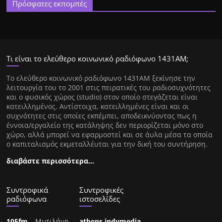
Πρόσφατες εκπομπές
Τι είναι το ελεύθερο κοινωνικό ραδιόφωνο 1431ΑΜ;
Tο ελεύθερο κοινωνικό ραδιόφωνο 1431AM ξεκίνησε την
λειτουργία του το 2001 στις πειρατικές του ραδιοσυχνότητες
και ο φυσικός χώρος (studio) στον οποίο στεγάζεται είναι
κατειλλημένος. Αντίστοιχα, κατειλλημένες είναι και οι
συχνότητες στις οποίες εκπέμπει, αποδεικνύοντας πως η
έννοια/εργαλείο της κατάληψης δεν περιορίζεται μόνο στο
χώρο, αλλά μπορεί να εφαρμοστεί και σε άυλα μέσα τα οποία
ο καπιταλισμός εκμεταλλέυται για την δική του συντήρηση.
διαβάστε περισσότερα…
Συντροφικά
Συντροφικές
ραδιόφωνα
ιστοσελίδες
105fm
– Μυτιλήνη
athens.indymedia