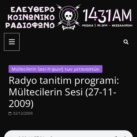
Μετάβαση
σε
περιεχόμενο
ελεύθερο
κοινωνικό
ραδιόφωνο
Mültecilerin Sesi-Η φωνή των μεταναστών
Radyo tanitim programi:
1431AM
Mültecilerin Sesi (27-11-
2009)
02/12/2009