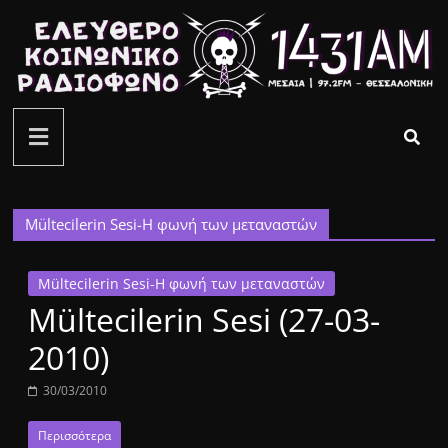
Μετάβαση
σε
περιεχόμενο
ελεύθερο
κοινωνικό
ραδιόφωνο
Mültecilerin Sesi-Η φωνή των μεταναστών
1431AM
Mültecilerin Sesi-Η φωνή των μεταναστών
Mültecilerin Sesi (27-03-
2010)
30/03/2010
Περισσότερα