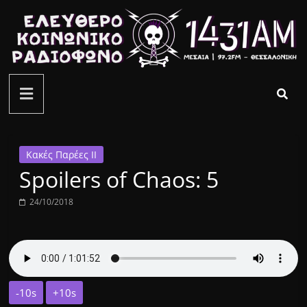
Μετάβαση
σε
περιεχόμενο
ελεύθερο
κοινωνικό
ραδιόφωνο
Κακές Παρέες ΙΙ
Spoilers of Chaos: 5
1431AM
24/10/2018
-10s
+10s