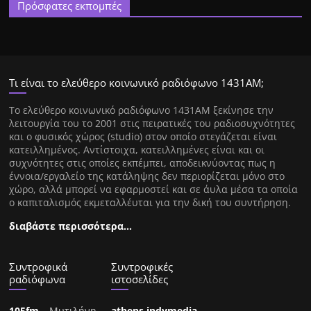
Πρόσφατες εκπομπές
Τι είναι το ελεύθερο κοινωνικό ραδιόφωνο 1431ΑΜ;
Tο ελεύθερο κοινωνικό ραδιόφωνο 1431AM ξεκίνησε την
λειτουργία του το 2001 στις πειρατικές του ραδιοσυχνότητες
και ο φυσικός χώρος (studio) στον οποίο στεγάζεται είναι
κατειλλημένος. Αντίστοιχα, κατειλλημένες είναι και οι
συχνότητες στις οποίες εκπέμπει, αποδεικνύοντας πως η
έννοια/εργαλείο της κατάληψης δεν περιορίζεται μόνο στο
χώρο, αλλά μπορεί να εφαρμοστεί και σε άυλα μέσα τα οποία
ο καπιταλισμός εκμεταλλέυται για την δική του συντήρηση.
διαβάστε περισσότερα…
Συντροφικά
Συντροφικές
ραδιόφωνα
ιστοσελίδες
105fm
– Μυτιλήνη
athens.indymedia