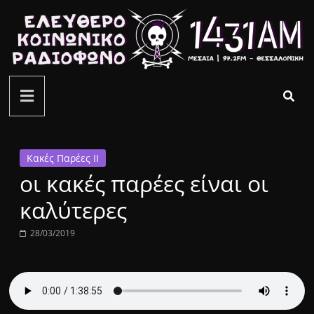
Μετάβαση
σε
περιεχόμενο
ελεύθερο
κοινωνικό
ραδιόφωνο
Κακές Παρέες ΙΙ
οι κακές παρέες είναι οι
1431AM
καλύτερες
28/03/2019