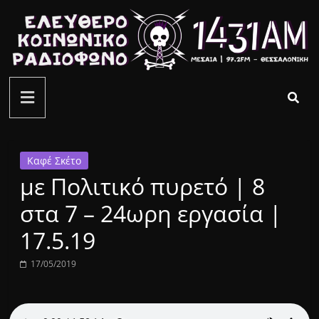
Μετάβαση
σε
περιεχόμενο
ελεύθερο
κοινωνικό
ραδιόφωνο
Καφέ Σκέτο
με Πολιτικό πυρετό | 8
1431AM
στα 7 – 24ωρη εργασία |
17.5.19
17/05/2019