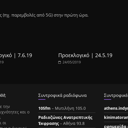
 (πχ. παρεμβολές από 5G) στην πρώτη ώρα.
γικό | 7.6.19
Προεκλογικό | 24.5.19
019
24/05/2019
ΑΜ;
Συντροφικά ραδιόφωνα
Συντροφικές
ε την
105fm
– Μυτιλήνη 105.0
athens.ind
υχνότητες και ο
ι
Ραδιοζώνες Ανατρεπτικής
kinimatora
ι οι
Έκφρασης
– Αθήνα 93.8
εφημερίδα 