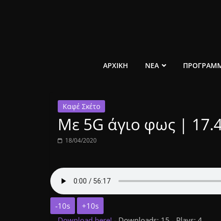
Μετάβαση
σε
περιεχόμενο
ελεύθερο
ΑΡΧΙΚΗ
ΝΕΑ
ΠΡΟΓΡΑΜ
κοινωνικό
Καφέ Σκέτο
ραδιόφωνο
Με 5G άγιο φως | 17.4
1431AM
18/04/2020
-10s
+10s
Download here!
- Downloads: 15 - Plays: 4