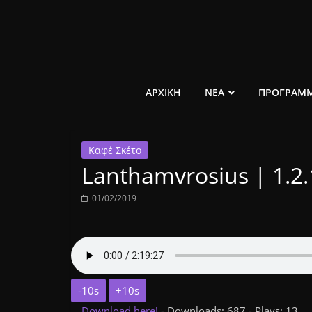
Μετάβαση
σε
περιεχόμενο
ελεύθερο
ΑΡΧΙΚΗ
ΝΕΑ
ΠΡΟΓΡΑΜ
κοινωνικό
Καφέ Σκέτο
ραδιόφωνο
Lanthamvrosius | 1.2.
1431AM
01/02/2019
-10s
+10s
Download here!
- Downloads: 687 - Plays: 13