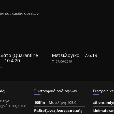
ών και κακών αστείων
νάτο (Quarantine
Μετεκλογικό | 7.6.19
 | 10.4.20
07/06/2019
020
ΑΜ;
Συντροφικά ραδιόφωνα
Συντροφικές
ε την
105fm
– Μυτιλήνη 105.0
athens.ind
υχνότητες και ο
ι
Ραδιοζώνες Ανατρεπτικής
kinimatora