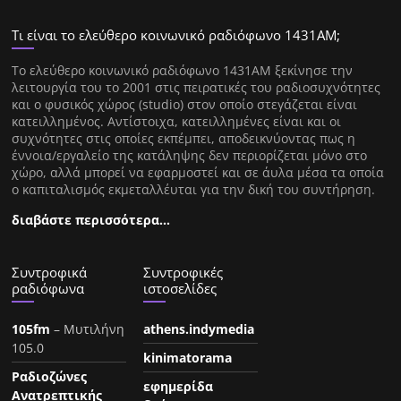
Τι είναι το ελεύθερο κοινωνικό ραδιόφωνο 1431ΑΜ;
Tο ελεύθερο κοινωνικό ραδιόφωνο 1431AM ξεκίνησε την
λειτουργία του το 2001 στις πειρατικές του ραδιοσυχνότητες
και ο φυσικός χώρος (studio) στον οποίο στεγάζεται είναι
κατειλλημένος. Αντίστοιχα, κατειλλημένες είναι και οι
συχνότητες στις οποίες εκπέμπει, αποδεικνύοντας πως η
έννοια/εργαλείο της κατάληψης δεν περιορίζεται μόνο στο
χώρο, αλλά μπορεί να εφαρμοστεί και σε άυλα μέσα τα οποία
ο καπιταλισμός εκμεταλλέυται για την δική του συντήρηση.
διαβάστε περισσότερα…
Συντροφικά
Συντροφικές
ραδιόφωνα
ιστοσελίδες
105fm
– Μυτιλήνη
athens.indymedia
105.0
kinimatorama
Ραδιοζώνες
εφημερίδα
Ανατρεπτικής