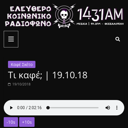
Μετάβαση
σε
περιεχόμενο
ελεύθερο
κοινωνικό
ραδιόφωνο
Καφέ Σκέτο
Τι καφέ; | 19.10.18
1431AM
19/10/2018
-10s
+10s