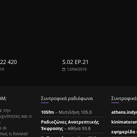
.22 420
S.02 EP.21
019
13/04/2019
ΑΜ;
Συντροφικά ραδιόφωνα
Συντροφικές
ε την
105fm
– Μυτιλήνη 105.0
athens.ind
υχνότητες και ο
ι
Ραδιοζώνες Ανατρεπτικής
kinimatora
ι οι
Έκφρασης
– Αθήνα 93.8
εφημερίδα 
πως η έννοια/