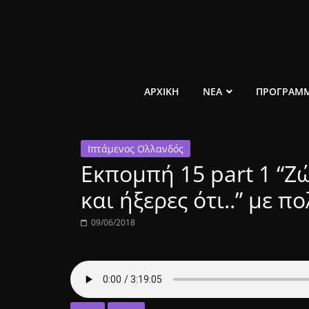
Μετάβαση
σε
περιεχόμενο
ελεύθερο
ΑΡΧΙΚΗ
ΝΕΑ
ΠΡΟΓΡΑΜ
κοινωνικό
Ιπτάμενος Ολλανδός
ραδιόφωνο
Εκπομπή 15 part 1 “Ζ
1431AM
και ήξερες ότι..” με π
09/06/2018