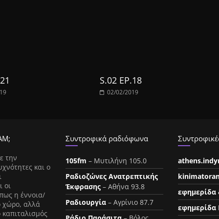
.21
S.02 EP.18
019
02/02/2019
ΑΜ;
Συντροφικά ραδιόφωνα
Συντροφικές
ε την
105fm
– Μυτιλήνη 105.0
athens.ind
υχνότητες και ο
ι
Ραδιοζώνες Ανατρεπτικής
kinimatora
ι οι
Έκφρασης
– Αθήνα 93.8
εφημερίδα 
πως η έννοια/
Ραδιουργία
– Αγρίνιο 87.7
ο χώρο, αλλά
εφημερίδα 
ο καπιταλισμός
Ράδιο Παράσιτα
– Βόλος