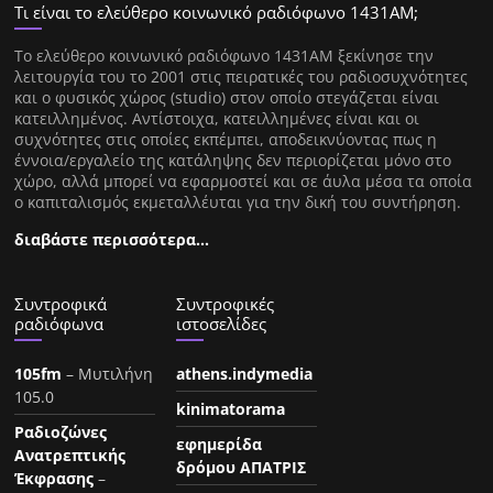
Τι είναι το ελεύθερο κοινωνικό ραδιόφωνο 1431ΑΜ;
Tο ελεύθερο κοινωνικό ραδιόφωνο 1431AM ξεκίνησε την
λειτουργία του το 2001 στις πειρατικές του ραδιοσυχνότητες
και ο φυσικός χώρος (studio) στον οποίο στεγάζεται είναι
κατειλλημένος. Αντίστοιχα, κατειλλημένες είναι και οι
συχνότητες στις οποίες εκπέμπει, αποδεικνύοντας πως η
έννοια/εργαλείο της κατάληψης δεν περιορίζεται μόνο στο
χώρο, αλλά μπορεί να εφαρμοστεί και σε άυλα μέσα τα οποία
ο καπιταλισμός εκμεταλλέυται για την δική του συντήρηση.
διαβάστε περισσότερα…
Συντροφικά
Συντροφικές
ραδιόφωνα
ιστοσελίδες
105fm
– Μυτιλήνη
athens.indymedia
105.0
kinimatorama
Ραδιοζώνες
εφημερίδα
Ανατρεπτικής
δρόμου ΑΠΑΤΡΙΣ
Έκφρασης
–