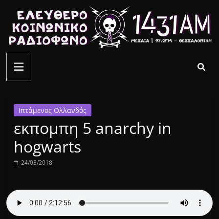
Μετάβαση
σε
περιεχόμενο
ελεύθερο
κοινωνικό
ραδιόφωνο
Ιπτάμενος Ολλανδός
εκπομπη 5 anarchy in
1431AM
hogwarts
24/03/2018