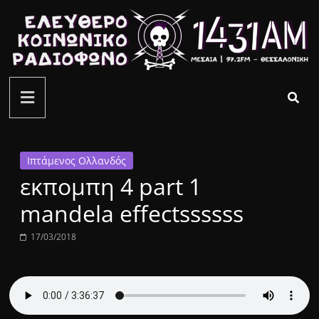
Μετάβαση
σε
περιεχόμενο
ελεύθερο
κοινωνικό
ραδιόφωνο
Ιπτάμενος Ολλανδός
εκπομπη 4 part 1
1431AM
mandela effectssssss
17/03/2018