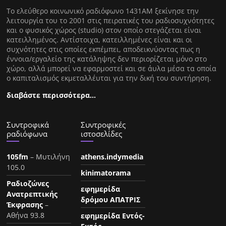
Tο ελεύθερο κοινωνικό ραδιόφωνο 1431AM ξεκίνησε την
λειτουργία του το 2001 στις πειρατικές του ραδιοσυχνότητες
και ο φυσικός χώρος (studio) στον οποίο στεγάζεται είναι
κατειλλημένος. Αντίστοιχα, κατειλλημένες είναι και οι
συχνότητες στις οποίες εκπέμπει, αποδεικνύοντας πως η
έννοια/εργαλείο της κατάληψης δεν περιορίζεται μόνο στο
χώρο, αλλά μπορεί να εφαρμοστεί και σε άυλα μέσα τα οποία
ο καπιταλισμός εκμεταλλέυται για την δική του συντήρηση.
διαβάστε περισσότερα…
Συντροφικά
Συντροφικές
ραδιόφωνα
ιστοσελίδες
105fm
– Μυτιλήνη
athens.indymedia
105.0
kinimatorama
Ραδιοζώνες
εφημερίδα
Ανατρεπτικής
δρόμου ΑΠΑΤΡΙΣ
Έκφρασης
–
Αθήνα 93.8
εφημερίδα Εντός-