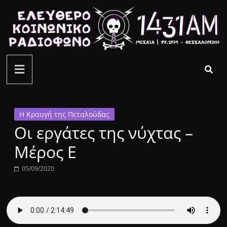
Μετάβαση
σε
περιεχόμενο
ελεύθερο
κοινωνικό
ραδιόφωνο
Η Κραυγή της Πεταλούδας
Οι εργάτες της νύχτας –
1431AM
Μέρος Ε
05/09/2020