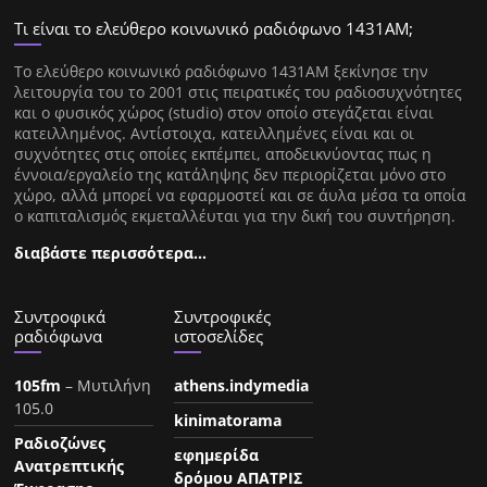
Τι είναι το ελεύθερο κοινωνικό ραδιόφωνο 1431ΑΜ;
Tο ελεύθερο κοινωνικό ραδιόφωνο 1431AM ξεκίνησε την
λειτουργία του το 2001 στις πειρατικές του ραδιοσυχνότητες
και ο φυσικός χώρος (studio) στον οποίο στεγάζεται είναι
κατειλλημένος. Αντίστοιχα, κατειλλημένες είναι και οι
συχνότητες στις οποίες εκπέμπει, αποδεικνύοντας πως η
έννοια/εργαλείο της κατάληψης δεν περιορίζεται μόνο στο
χώρο, αλλά μπορεί να εφαρμοστεί και σε άυλα μέσα τα οποία
ο καπιταλισμός εκμεταλλέυται για την δική του συντήρηση.
διαβάστε περισσότερα…
Συντροφικά
Συντροφικές
ραδιόφωνα
ιστοσελίδες
105fm
– Μυτιλήνη
athens.indymedia
105.0
kinimatorama
Ραδιοζώνες
εφημερίδα
Ανατρεπτικής
δρόμου ΑΠΑΤΡΙΣ