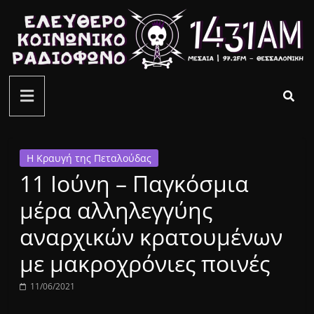
Μετάβαση
σε
περιεχόμενο
ελεύθερο
κοινωνικό
ραδιόφωνο
Η Κραυγή της Πεταλούδας
11 Ιούνη – Παγκόσμια
1431AM
μέρα αλληλεγγύης
αναρχικών κρατουμένων
με μακροχρόνιες ποινές
11/06/2021