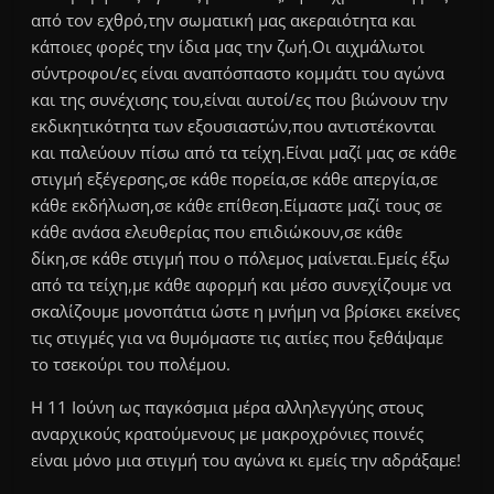
από τον εχθρό,την σωματική μας ακεραιότητα και
κάποιες φορές την ίδια μας την ζωή.Οι αιχμάλωτοι
σύντροφοι/ες είναι αναπόσπαστο κομμάτι του αγώνα
και της συνέχισης του,είναι αυτοί/ες που βιώνουν την
εκδικητικότητα των εξουσιαστών,που αντιστέκονται
και παλεύουν πίσω από τα τείχη.Είναι μαζί μας σε κάθε
στιγμή εξέγερσης,σε κάθε πορεία,σε κάθε απεργία,σε
κάθε εκδήλωση,σε κάθε επίθεση.Είμαστε μαζί τους σε
κάθε ανάσα ελευθερίας που επιδιώκουν,σε κάθε
δίκη,σε κάθε στιγμή που ο πόλεμος μαίνεται.Εμείς έξω
από τα τείχη,με κάθε αφορμή και μέσο συνεχίζουμε να
σκαλίζουμε μονοπάτια ώστε η μνήμη να βρίσκει εκείνες
τις στιγμές για να θυμόμαστε τις αιτίες που ξεθάψαμε
το τσεκούρι του πολέμου.
Η 11 Ιούνη ως παγκόσμια μέρα αλληλεγγύης στους
αναρχικούς κρατούμενους με μακροχρόνιες ποινές
είναι μόνο μια στιγμή του αγώνα κι εμείς την αδράξαμε!