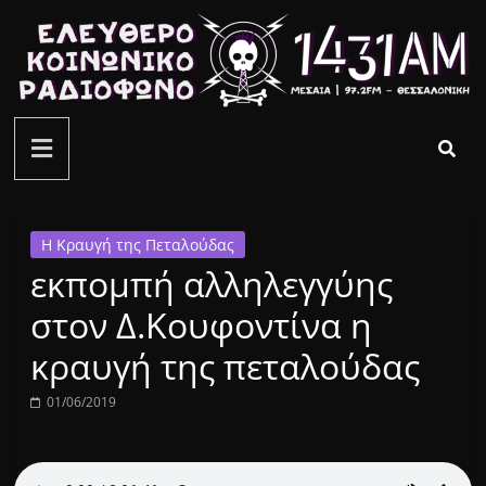
Μετάβαση
σε
περιεχόμενο
ελεύθερο
κοινωνικό
ραδιόφωνο
Η Κραυγή της Πεταλούδας
εκπομπή αλληλεγγύης
1431AM
στον Δ.Κουφοντίνα η
κραυγή της πεταλούδας
01/06/2019